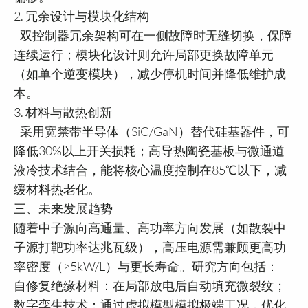
2. 冗余设计与模块化结构
双控制器冗余架构可在一侧故障时无缝切换，保障
连续运行；模块化设计则允许局部更换故障单元
（如单个逆变模块），减少停机时间并降低维护成
本。
3. 材料与散热创新
采用宽禁带半导体（SiC/GaN）替代硅基器件，可
降低30%以上开关损耗；高导热陶瓷基板与微通道
液冷技术结合，能将核心温度控制在85℃以下，减
缓材料热老化。
三、未来发展趋势
随着中子源向高通量、高功率方向发展（如散裂中
子源打靶功率达兆瓦级），高压电源需兼顾更高功
率密度（>5kW/L）与更长寿命。研究方向包括：
自修复绝缘材料：在局部放电后自动填充微裂纹；
数字孪生技术：通过虚拟模型模拟极端工况，优化