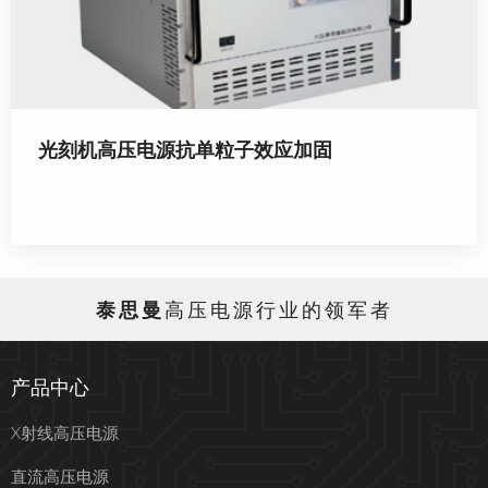
光刻机高压电源抗单粒子效应加固
泰思曼
高压电源行业的领军者
产品中心
X射线高压电源
直流高压电源