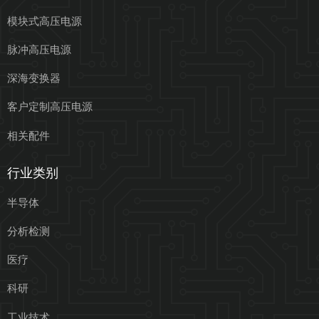
模块式高压电源
脉冲高压电源
深海变换器
客户定制高压电源
相关配件
行业类别
半导体
分析检测
医疗
科研
工业技术