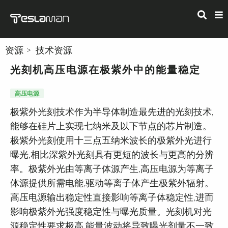
资源
技术资源
光刻机高压电源在极紫外中的能量稳定
高压电源
极紫外光刻技术作为半导体制造最先进的光刻技术,
能够在硅片上实现七纳米及以下节点的芯片制造。
极紫外光刻使用十三点五纳米波长的极紫外光进行
曝光,相比深紫外光刻具有更短的波长与更高的分辨
率。极紫外光由等离子体源产生,高压电源为等离子
体源提供所需电能,驱动等离子体产生极紫外辐射。
高压电源输出稳定性直接影响等离子体稳定性,进而
影响极紫外光强度稳定性与曝光质量。光刻机对光
源稳定性要求极高,能量波动将导致曝光剂量不一致,