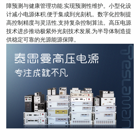
障预测与健康管理功能,实现预测性维护。小型化设
计减小电源体积,便于集成到光刻机。数字化控制提
高控制精度与灵活性,支持复杂控制算法。高压电源
技术进步推动极紫外光刻技术发展,为半导体制造提
供稳定可靠的光源能源保障。