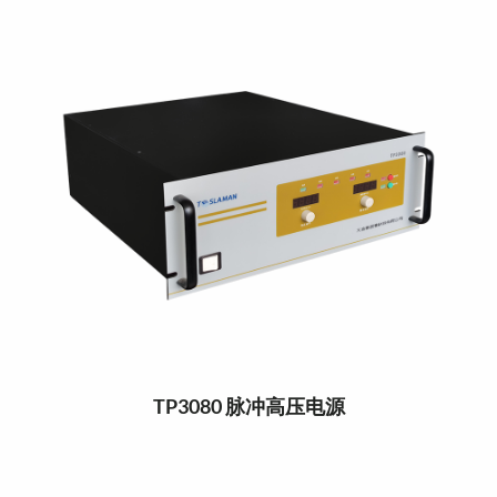
TP3080 脉冲高压电源