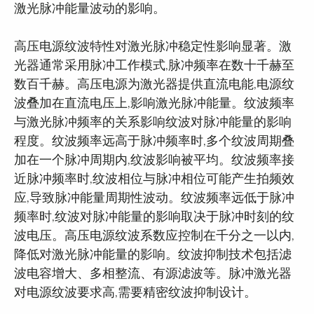
激光脉冲能量波动的影响。
高压电源纹波特性对激光脉冲稳定性影响显著。激
光器通常采用脉冲工作模式,脉冲频率在数十千赫至
数百千赫。高压电源为激光器提供直流电能,电源纹
波叠加在直流电压上,影响激光脉冲能量。纹波频率
与激光脉冲频率的关系影响纹波对脉冲能量的影响
程度。纹波频率远高于脉冲频率时,多个纹波周期叠
加在一个脉冲周期内,纹波影响被平均。纹波频率接
近脉冲频率时,纹波相位与脉冲相位可能产生拍频效
应,导致脉冲能量周期性波动。纹波频率远低于脉冲
频率时,纹波对脉冲能量的影响取决于脉冲时刻的纹
波电压。高压电源纹波系数应控制在千分之一以内,
降低对激光脉冲能量的影响。纹波抑制技术包括滤
波电容增大、多相整流、有源滤波等。脉冲激光器
对电源纹波要求高,需要精密纹波抑制设计。