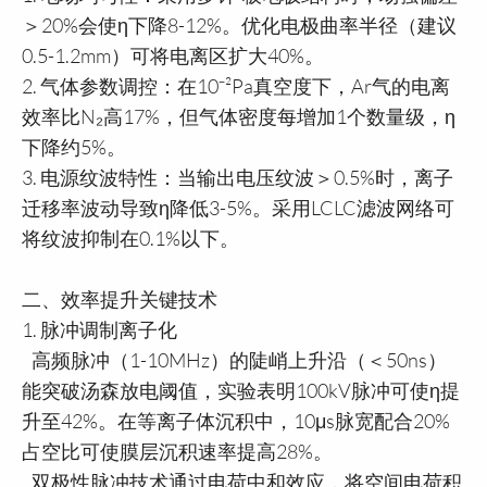
＞20%会使η下降8-12%。优化电极曲率半径（建议
0.5-1.2mm）可将电离区扩大40%。
2. 气体参数调控：在10⁻²Pa真空度下，Ar气的电离
效率比N₂高17%，但气体密度每增加1个数量级，η
下降约5%。
3. 电源纹波特性：当输出电压纹波＞0.5%时，离子
迁移率波动导致η降低3-5%。采用LCLC滤波网络可
将纹波抑制在0.1%以下。
二、效率提升关键技术
1. 脉冲调制离子化
高频脉冲（1-10MHz）的陡峭上升沿（＜50ns）
能突破汤森放电阈值，实验表明100kV脉冲可使η提
升至42%。在等离子体沉积中，10μs脉宽配合20%
占空比可使膜层沉积速率提高28%。
双极性脉冲技术通过电荷中和效应，将空间电荷积