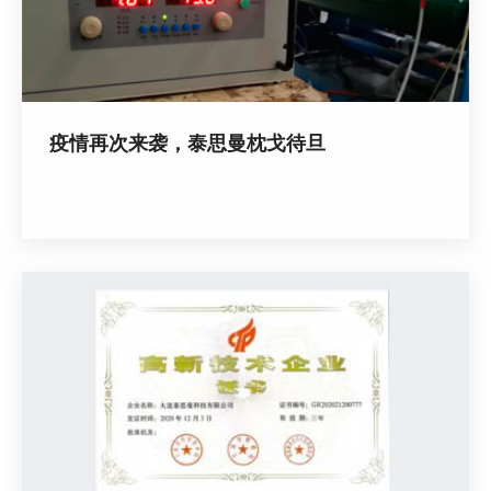
疫情再次来袭，泰思曼枕戈待旦