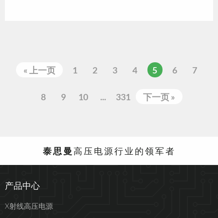
« 上一页
1
2
3
4
5
6
7
8
9
10
...
331
下一页 »
泰思曼
高压电源行业的领军者
产品中心
X射线高压电源